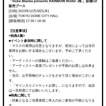
「Vicke Blanka presents RAINBOW ROAD -翔-」会場CD
販売ブース
[日程] 2023年12月28日(木)
[会場] TOKYO DOME CITY HALL
[開場/開演] 17:30 / 18:30
【注意事項】
<特典A賞>
■イベント参加時に関して
・マスクの着用は任意となりますが、状況によっては当日
着用をお願いする場合もございます。予めご了承くださ
い。
・アーティストへの接触はご遠慮ください。
・アーティストへ直接プレゼントや手紙のお渡しは出来ま
せん。
・当日、お手荷物のチェックをさせて頂く場合がございま
す。
・「サイン入りジャケットお渡し」になりますので、会話
は一言程度にてお願いいたします。
■特典に関して
・対象となるご当選者様ご本人のみご参加が可能となりま
す。