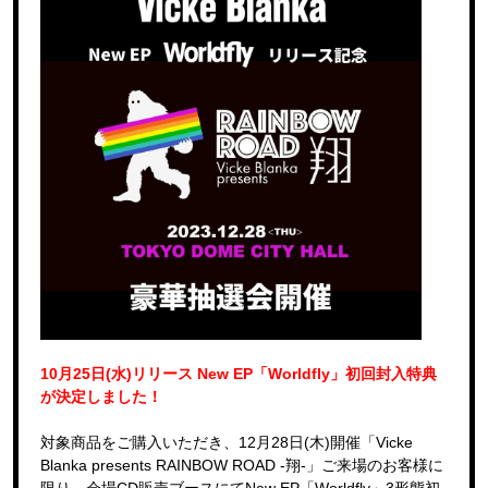
10月25日(水)リリース New EP「Worldfly」初回封入特典
が決定しました！
対象商品をご購入いただき、12月28日(木)開催「Vicke
Blanka presents RAINBOW ROAD -翔-」ご来場のお客様に
限り、会場CD販売ブースにてNew EP「Worldfly」3形態初