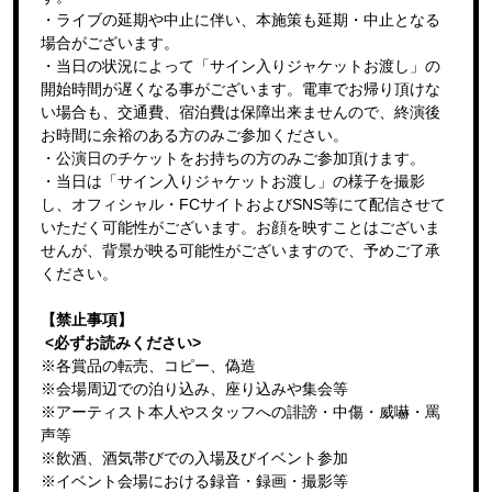
・ライブの延期や中止に伴い、本施策も延期・中止となる
場合がございます。
・当日の状況によって「サイン入りジャケットお渡し」の
開始時間が遅くなる事がございます。電車でお帰り頂けな
い場合も、交通費、宿泊費は保障出来ませんので、終演後
お時間に余裕のある方のみご参加ください。
・公演日のチケットをお持ちの方のみご参加頂けます。
・当日は「サイン入りジャケットお渡し」の様子を撮影
し、オフィシャル・FCサイトおよびSNS等にて配信させて
いただく可能性がございます。お顔を映すことはございま
せんが、背景が映る可能性がございますので、予めご了承
ください。
【禁止事項】
<必ずお読みください>
※各賞品の転売、コピー、偽造
※会場周辺での泊り込み、座り込みや集会等
※アーティスト本人やスタッフへの誹謗・中傷・威嚇・罵
声等
※飲酒、酒気帯びでの入場及びイベント参加
※イベント会場における録音・録画・撮影等