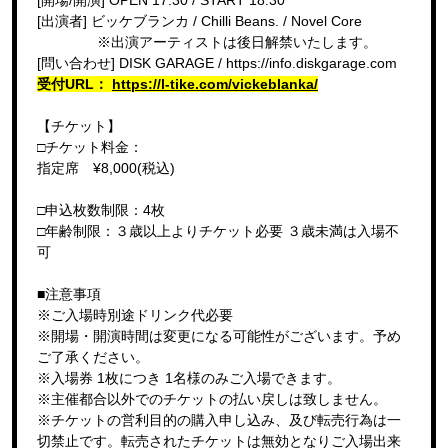
[出演者] ビッケブランカ / Chilli Beans. / Novel Core
※出演アーティストは後日解禁いたします。
[問い合わせ] DISK GARAGE / https://info.diskgarage.com
受付URL：
https://l-tike.com/vickeblanka/
【チケット】
□チケット料金：
指定席 ¥8,000(税込)
□申込枚数制限：4枚
□年齢制限：３歳以上よりチケット必要 ３歳未満は⼊場不
可
■注意事項
※ご入場時別途ドリンク代必要
※開場・開演時間は変更になる可能性がございます。予め
ご了承ください。
※入場券 1枚につき 1名様のみご入場できます。
※主催都合以外でのチケットの払い戻しは致しません。
※チケットの営利目的の購入申し込み、及び転売行為は一
切禁止です。転売されたチケットは無効となりご入場出来