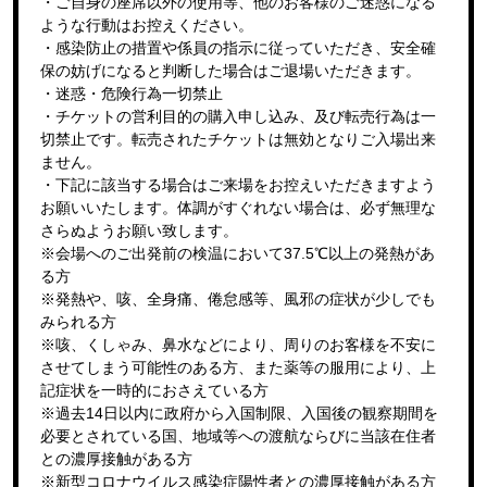
・ご自身の座席以外の使用等、他のお客様のご迷惑になる
ような行動はお控えください。
・感染防止の措置や係員の指示に従っていただき、安全確
保の妨げになると判断した場合はご退場いただきます。
・迷惑・危険行為一切禁止
・チケットの営利目的の購入申し込み、及び転売行為は一
切禁止です。転売されたチケットは無効となりご入場出来
ません。
・下記に該当する場合はご来場をお控えいただきますよう
お願いいたします。体調がすぐれない場合は、必ず無理な
さらぬようお願い致します。
※会場へのご出発前の検温において37.5℃以上の発熱があ
る方
※発熱や、咳、全身痛、倦怠感等、風邪の症状が少しでも
みられる方
※咳、くしゃみ、鼻水などにより、周りのお客様を不安に
させてしまう可能性のある方、また薬等の服用により、上
記症状を一時的におさえている方
※過去14日以内に政府から入国制限、入国後の観察期間を
必要とされている国、地域等への渡航ならびに当該在住者
との濃厚接触がある方
※新型コロナウイルス感染症陽性者との濃厚接触がある方