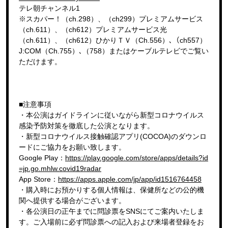
テレ朝チャンネル1
※スカパー！（ch.298）、（ch299）プレミアムサービス
（ch.611）、（ch612）プレミアムサービス光
（ch.611）、（ch612）ひかりＴＶ（Ch.556）､（ch557）
J:COM（Ch.755）､（758）またはケーブルテレビでご覧い
ただけます。
■注意事項
・本公演はガイドラインに従いながら新型コロナウイルス
感染予防対策を徹底した公演となります。
・新型コロナウイルス接触確認アプリ(COCOA)のダウンロ
ードにご協力をお願い致します。
Google Play：
https://play.google.com/store/apps/details?id
=jp.go.mhlw.covid19radar
App Store：
https://apps.apple.com/jp/app/id1516764458
・購入時にお預かりする個人情報は、保健所などの公的機
関へ提供する場合がございます。
・各公演日の正午までに問診票をSNSにてご案内いたしま
す。ご入場前に必ず問診票への記入および来場者登録をお