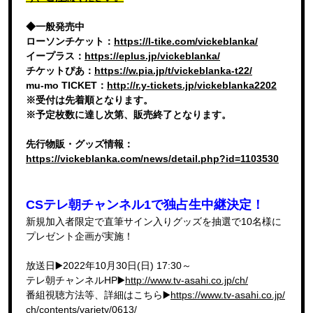
◆一般発売中
ローソンチケット：
https://l-tike.com/vickeblanka/
イープラス：
https://eplus.jp/vickeblanka/
チケットぴあ：
https://w.pia.jp/t/vickeblanka-t22/
mu-mo TICKET：
http://r.y-tickets.jp/vickeblanka2202
※受付は先着順となります。
※予定枚数に達し次第、販売終了となります。
先行物販・グッズ情報：
https://vickeblanka.com/news/detail.php?id=1103530
CSテレ朝チャンネル1で独占生中継決定！
新規加入者限定で直筆サイン入りグッズを抽選で10名様に
プレゼント企画が実施！
放送日▶️2022年10月30日(日) 17:30～
テレ朝チャンネルHP▶️
http://www.tv-asahi.co.jp/ch/
番組視聴方法等、詳細はこちら▶️
https://www.tv-asahi.co.jp/
ch/contents/variety/0613/