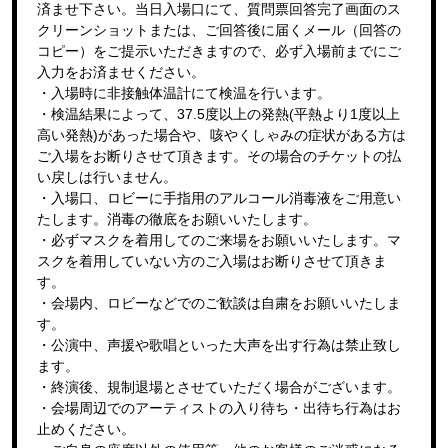
済ませ下さい。当日入場口にて、質問票回答完了画面のス
クリーンショットまたは、ご回答後に届くメール（回答の
コピー）をご提示いただきますので、必ず入場前までにご
入力をお済ませください。
・入場時に非接触体温計にて検温を行います。
・検温結果によって、37.5度以上の発熱(平熱より1度以上
高い発熱)があった場合や、咳やくしゃみの症状がある方は
ご入場をお断りさせて頂きます。その場合のチケットの払
い戻しは行いません。
・入場口、ロビーに手指用のアルコール消毒液をご用意い
たします。消毒の徹底をお願いいたします。
・必ずマスクを着用してのご来場をお願いいたします。マ
スクを着用していない方のご入場はお断りさせて頂きま
す。
・会場内、ロビーなどでのご歓談は自粛をお願いいたしま
す。
・公演中、声援や歌唱といった大声を出す行為は禁止致し
ます。
・終演後、規制退場とさせていただく場合がございます。
・会場周辺でのアーティストの入り待ち・出待ち行為はお
止めください。