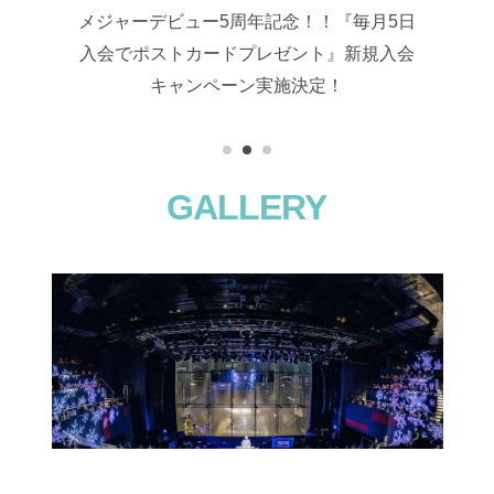
5日
＜1年間の期間限定＞ビッケブランカがセレ
＜
入会
クトしたお花を届ける定期販売サービスを
S
実施！
1
2
3
GALLERY